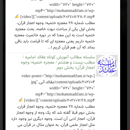
width="720" height="720"
mp4="http://mohammadifam.ir/wp-
content/uploads/2021/07/28-2.mp4"][/video]
مطلب شماره ۲۸ معجزه ختمیه؛ وجوه اعجاز قرآن،
بخش اول یکی از مباحث نبوت خاصه، بحث معجزه
ختمیه است به این معنا که در دوره خاتمیت معجزه
ختمیه داریم یعنی معجزه ای که تا قیامت باید باقی
بماند که آن هم قرآن کریم ا...
سلسله مطالب آموزش کوتاه عقائد امامیه /
مطلب بیست و هشتم / معجزه ختمیه؛ وجوه
اعجاز قرآن؛ بخش دوم
[video poster="http://mohammadifam.ir/wp-
content/uploads/2021/04/عقائد-آبی.jpg"
width="720" height="720"
mp4="http://mohammadifam.ir/wp-
content/uploads/2021/07/28.mp4"][/video]
مطلب شماره ۲۸ معجزه ختمیه، وجوه اعجاز قران،
بخش دوم قبلا گفته شد که یک وجه از وجوه اعجاز
قرآن، اعجاز ادبی آن است. وجوه دیگری نیز وجود دارد
مثل اعجاز علمی قرآن. به عنوان مثال در قرآن می