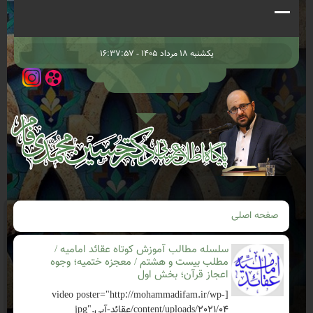
یکشنبه ۱۸ مرداد ۱۴۰۵ - ۱۶:۳۷:۵۷
صفحه اصلی
سلسله مطالب آموزش کوتاه عقائد امامیه /
مطلب بیست و هشتم / معجزه ختمیه؛ وجوه
اعجاز قرآن؛ بخش اول
[video poster="http://mohammadifam.ir/wp-
content/uploads/2021/04/عقائد-آبی.jpg"