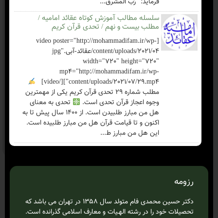
فرماید: "رَبُّ المشرق...
سلسله مطالب آموزش کوتاه عقائد امامیه /
مطلب بیست و نهم / تحدی قرآن کریم
[video poster="http://mohammadifam.ir/wp-
content/uploads/2021/04/عقائد-آبی.jpg"
width="720" height="720"
mp4="http://mohammadifam.ir/wp-
content/uploads/2021/07/29.mp4"][/video]
مطلب شماره ۲۹ تحدی قرآن کریم یکی از مهمترین
وجوه اعجاز قرآن تحدی است.
تحدی به معنای
هل من مبارز طلبیدن است. از ۱۴۰۰ سال پیش تا به
اکنون و تا قیامت قرآن هل من مبارز طلبیده است.
این هل من مبارز ط...
رزومه
دکتر حسین محمدی فام متولد سال ۱۳۵۸ در تهران می باشد که
تحصیلات خود را در رشته الهـیات و معارف اسلامی گذرانده است.