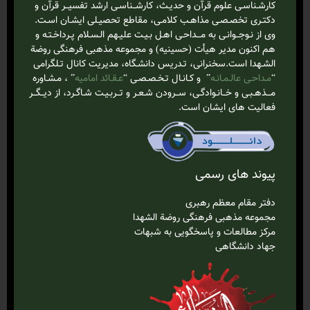
کارشـناسـی علوم قرآن و حدیـث، کارشــناسـی ارشد تفسیــر قرآن و
دکتـری تخصـصـی مذاهـب کلامـی، مقاطع تحصیـلی ایشـان اسـت.
وی از نـوجــوانـی به مـــداحـی اهـل بـیـت علیـهم الـسـلام‌ پـرداخـتـه و
هم اکنون مدیر هیأت (حسینیه) و مجموعه مذهبی فرهنگی روضة
الشـهدا است.سخنرانی، تـدریس دانشـگاه، مدیریت کانال تـلگرامی
“
مـداحـی عالـمـانـه
” و کـانـال تـخـصـصـی “
عـقـائد امامیه
” ، مـشـاوره
مـــذهـبـی و خــانـوادگـی، ســرودن شـعـر و تــربـیـت شـاگـرد، از دیــگــر
فعالیت های ایشان است.
پیوند های رسمی
دفتر مقام معظم رهبری
مجموعه مذهبی فرهنگی روضة الشهدا
مرکز مطالعات و پاسخگویی به شبهات
جهاد دانشگاهی