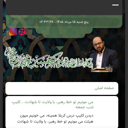
پنج شنبه ۱۵ مرداد ۱۴۰۵ - ۰۲:۴۳:۳۸
صفحه اصلی
می مونیم تو خط رهبر، با ولایت تا شهادت…کلیپ
شب جمعه
دیدن کلیپ درس کربلا همینه، می خونیم میون
هیئت می مونیم تو خط رهبر، با ولایت تا شهادت