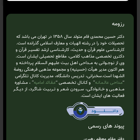
رزومه
دکتر حسین محمدی فام متولد سال ۱۳۵۸ در تهران می باشد که
تحصیلات خود را در رشته الهـیات و معارف اسلامی گذرانده است.
کارشـناسـی علوم قرآن و حدیـث، کارشــناسـی ارشد تفسیــر قرآن و
دکتـری تخصـصـی مذاهـب کلامـی، مقاطع تحصیـلی ایشـان اسـت.
وی از نـوجــوانـی به مـــداحـی اهـل بـیـت علیـهم الـسـلام‌ پـرداخـتـه و
هم اکنون مدیر هیأت (حسینیه) و مجموعه مذهبی فرهنگی روضة
الشـهدا است.سخنرانی، تـدریس دانشـگاه، مدیریت کانال تـلگرامی
“
مـداحـی عالـمـانـه
” و کـانـال تـخـصـصـی “
عـقـائد امامیه
” ، مـشـاوره
مـــذهـبـی و خــانـوادگـی، ســرودن شـعـر و تــربـیـت شـاگـرد، از دیــگــر
فعالیت های ایشان است.
پیوند های رسمی
دفتر مقام معظم رهبری