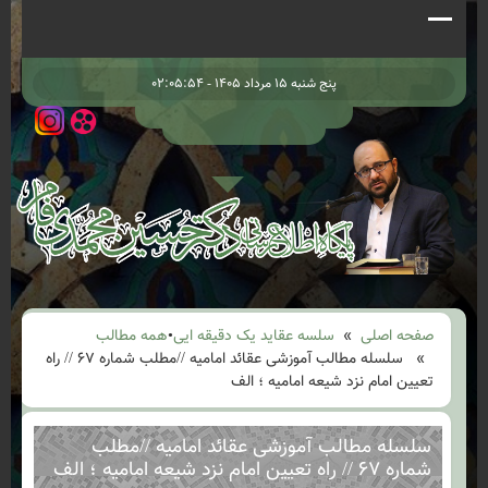
پنج شنبه ۱۵ مرداد ۱۴۰۵ - ۰۲:۰۵:۵۴
صفحه اصلی
»
سلسه عقاید یک دقیقه ایی
•
همه مطالب
» سلسله مطالب آموزشی عقائد امامیه //مطلب شماره ۶۷ // راه
تعیین امام نزد شیعه امامیه ؛ الف
سلسله مطالب آموزشی عقائد امامیه //مطلب
شماره ۶۷ // راه تعیین امام نزد شیعه امامیه ؛ الف