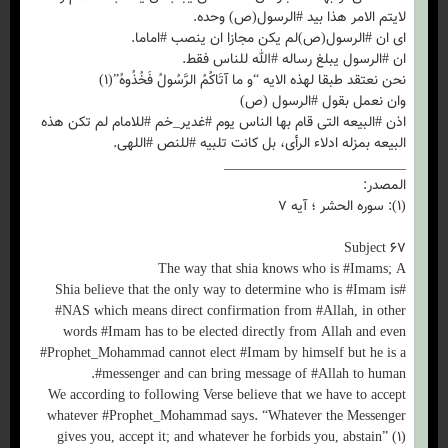
لایتم الامر هذا بید #الرسول(ص) وحده.
ای ان #الرسول(ص)لم یکن مجازا ان ینصب #اماما.
ان #الرسول یبلغ رساله #الله للناس فقط.
نحن نعتقد طبقا لهذه الایه “و ما آتَاکُمُ الرَّسُولُ فَخُذُوهُ”(۱)
وان نعمل بقول #الرسول (ص)
اذن #البیعه التی قام بها الناس یوم #غدیر_خم #للامام لم تکن هذه
البیعه بمزله ادلاء الرأی، بل کانت تلبیه #للنص #اللهی.
__________________________
المصدر:
(۱): سوره الحشر ؛ آیه ۷
Subject 67
The way that shia knows who is #Imams; A
#Shia believe that the only way to determine who is #Imam is
#NAS which means direct confirmation from #Allah, in other
words #Imam has to be elected directly from Allah and even
#Prophet_Mohammad cannot elect #Imam by himself but he is a
#messenger and can bring message of #Allah to human.
We according to following Verse believe that we have to accept
whatever #Prophet_Mohammad says. “Whatever the Messenger
gives you, accept it; and whatever he forbids you, abstain” (۱)