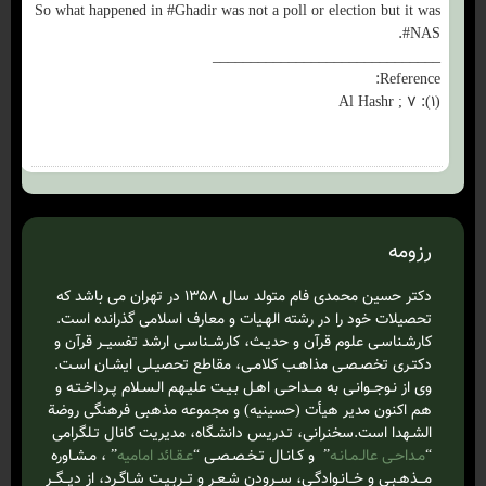
So what happened in #Ghadir was not a poll or election but it was
#NAS.
______________________________
Reference:
(۱): Al Hashr ; 7
رزومه
دکتر حسین محمدی فام متولد سال ۱۳۵۸ در تهران می باشد که
تحصیلات خود را در رشته الهـیات و معارف اسلامی گذرانده است.
کارشـناسـی علوم قرآن و حدیـث، کارشــناسـی ارشد تفسیــر قرآن و
دکتـری تخصـصـی مذاهـب کلامـی، مقاطع تحصیـلی ایشـان اسـت.
وی از نـوجــوانـی به مـــداحـی اهـل بـیـت علیـهم الـسـلام‌ پـرداخـتـه و
هم اکنون مدیر هیأت (حسینیه) و مجموعه مذهبی فرهنگی روضة
الشـهدا است.سخنرانی، تـدریس دانشـگاه، مدیریت کانال تـلگرامی
“
مـداحـی عالـمـانـه
” و کـانـال تـخـصـصـی “
عـقـائد امامیه
” ، مـشـاوره
مـــذهـبـی و خــانـوادگـی، ســرودن شـعـر و تــربـیـت شـاگـرد، از دیــگــر