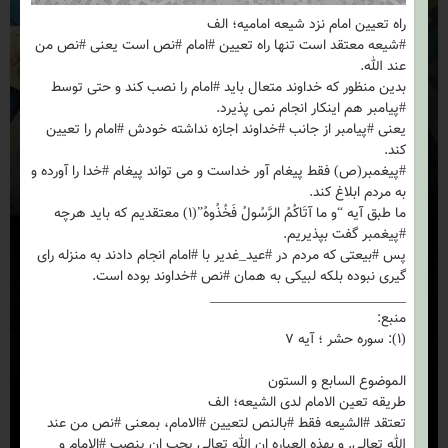
راه تعیین امام نزد شیعه امامیه؛ الف
#شیعه معتقد است تنها راه تعیین #امام #نص است یعنی #نص من
عند الله.
بدین منظور که خداوند متعال باید #امام را نصب کند و حتی توسط
#پیامبر هم اینکار انجام نمی پذیرد.
یعنی #پیامبر از جانب #خداوند اجازه نداشته خودش #امام را تعیین
کند.
#پیغمبر(ص) فقط پیغام آور خداست و می تواند پیغام #خدا را آورده و
به مردم ابلاغ کند.
ما طبق آیه “و ما آتَاکُمُ الرَّسُولُ فَخُذُوهُ”(۱) معتقدیم که باید هرچه
#پیغمبر گفت بپذیریم.
پس #بیعتی که مردم در #عید_غدیر با #امام انجام دادند به منزله رای
گیری نبوده بلکه لبیکی به همان #نص #خداوند بوده است.
____________________________
منبع:
(۱): سوره حشر ؛ آیه ۷
الموضوع السابع و الستون
طریقه تعین الامام لدی الشیعه؛ الف
تعتقد #الشیعه فقط #بالنص لتعیین #الامام، بمعنی #نص من عند
الله تعالی. و بهذه العباره ان الله تعالی یجب ان ینصب #الامام و