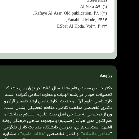
References:
(۱): Al Nesa 59
(۲): Kafaye Al Asar, Old publication, P8,
Yanabi al Mode, P494,
ESbat Al Hoda, Vol3, P123
رزومه
دکتر حسین محمدی فام متولد سال ۱۳۵۸ در تهران می باشد که
تحصیلات خود را در رشته الهـیات و معارف اسلامی گذرانده است.
کارشـناسـی علوم قرآن و حدیـث، کارشــناسـی ارشد تفسیــر قرآن و
دکتـری تخصـصـی مذاهـب کلامـی، مقاطع تحصیـلی ایشـان اسـت.
وی از نـوجــوانـی به مـــداحـی اهـل بـیـت علیـهم الـسـلام‌ پـرداخـتـه و
هم اکنون مدیر هیأت (حسینیه) و مجموعه مذهبی فرهنگی روضة
الشـهدا است.سخنرانی، تـدریس دانشـگاه، مدیریت کانال تـلگرامی
“
مـداحـی عالـمـانـه
” و کـانـال تـخـصـصـی “
عـقـائد امامیه
” ، مـشـاوره