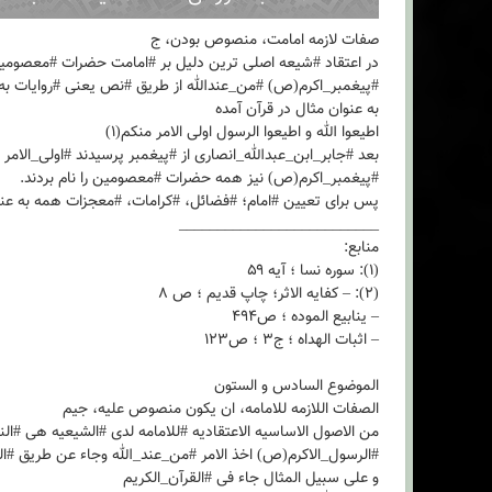
صفات لازمه امامت، منصوص بودن، ج
در اعتقاد #شیعه اصلی ترین دلیل بر #امامت حضرات #معصومی
#پیغمبر_اکرم(ص) #من_عندالله از طریق #نص یعنی #روایات به
به عنوان مثال در قرآن آمده
اطیعوا الله و اطیعوا الرسول اولی الامر منکم(۱)
بعد #جابر_ابن_عبدالله_انصاری از #پیغمبر پرسیدند #اولی_الامر 
#پیغمبر_اکرم(ص) نیز همه حضرات #معصومین را نام بردند.
پس برای تعیین #امام؛ #فضائل، #کرامات، #معجزات همه به عن
__________________________
منابع:
(۱): سوره نسا ؛ آیه ۵۹
(۲): – کفایه ‌الاثر؛ چاپ قدیم ؛ ص ۸
– ینابیع ‌الموده ؛ ص۴۹۴
– اثبات ‌الهداه ؛ ج۳ ؛ ص۱۲۳
الموضوع السادس و الستون
الصفات اللازمه للامامه، ان یکون منصوص علیه، جیم
من الاصول الاساسیه الاعتقادیه #للامامه لدی #الشیعیه هی #ال
#الرسول_الاکرم(ص) اخذ الامر #من_عند_الله وجاء عن طریق #الن
و علی سبیل المثال جاء فی #القرآن_الکریم