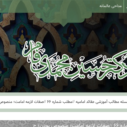
مداحی عالمانه
ب آموزشی عقائد امامیه //مطلب شماره ۶۶ //صفات لازمه امامت؛ منصوص بودن؛ ج
ودن؛ ج