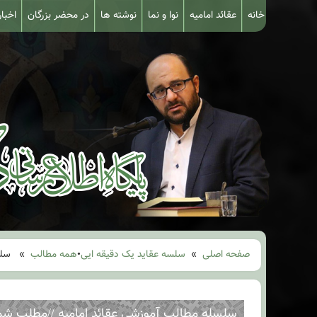
خانه
عقائد امامیه
نوا و نما
نوشته ها
در محضر بزرگان
اخبار
صفحه اصلی
»
سلسه عقاید یک دقیقه ایی
•
همه مطالب
» سلسله مطال
سلسله مطالب آموزشی عقائد امامیه //مطلب شماره ۶۶ //صفات لازمه امامت؛ منصوص ب