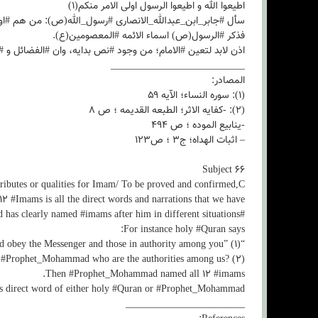
اطیعوا الله و اطیعوا الرسول اولی الامر منکم(۱)
سأل #جابر_ابن_عبدالله_الانصاری #رسول_الله(ص): من هم #اولی_
فذکر #الرسول(ص) اسماء الائمه #المعصومین(ع).
اذن لابد لتعین #الامام؛ من وجود #نص بدایه، وان #الفضائل و #الک
___________________________
المصادر:
(۱): سوره النساء؛ الآیه ۵۹
(۲): -کفایه ‌الاثر؛ الطبعه القدیمه ؛ ص ۸
-ینابیع ‌الموده ؛ ص ۴۹۴
– اثبات ‌الهداه؛ ج۳ ؛ ص۱۲۳
Subject 66
tributes or qualities for Imam/ To be proved and confirmed,C
12 #Imams is all the direct words and narrations that we have.
#Prophet_Mohammad has clearly named #imams after him in different situations.
For instance holy #Quran says:
“Believers, obey Allah and obey the Messenger and those in authority among you” (۱)
 #Prophet_Mohammad who are the authorities among us? (2)
Then #Prophet_Mohammad named all 12 #imams.
 is direct word of either holy #Quran or #Prophet_Mohammad.
________________________