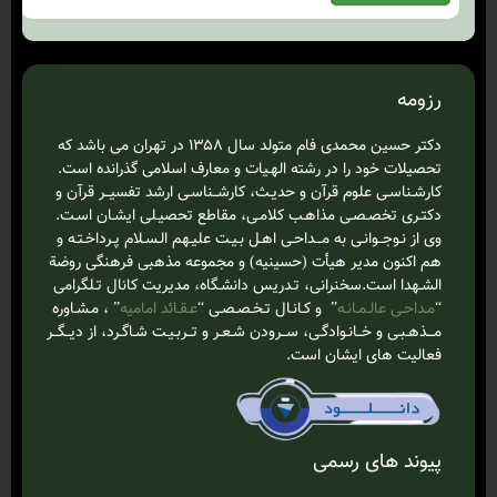
رزومه
دکتر حسین محمدی فام متولد سال ۱۳۵۸ در تهران می باشد که
تحصیلات خود را در رشته الهـیات و معارف اسلامی گذرانده است.
کارشـناسـی علوم قرآن و حدیـث، کارشــناسـی ارشد تفسیــر قرآن و
دکتـری تخصـصـی مذاهـب کلامـی، مقاطع تحصیـلی ایشـان اسـت.
وی از نـوجــوانـی به مـــداحـی اهـل بـیـت علیـهم الـسـلام‌ پـرداخـتـه و
هم اکنون مدیر هیأت (حسینیه) و مجموعه مذهبی فرهنگی روضة
الشـهدا است.سخنرانی، تـدریس دانشـگاه، مدیریت کانال تـلگرامی
“
مـداحـی عالـمـانـه
” و کـانـال تـخـصـصـی “
عـقـائد امامیه
” ، مـشـاوره
مـــذهـبـی و خــانـوادگـی، ســرودن شـعـر و تــربـیـت شـاگـرد، از دیــگــر
فعالیت های ایشان است.
پیوند های رسمی