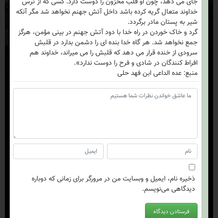
جاى مى‏ دهد، چون او قلب محزون را دوست دارد. کسى که از ترس
خداوند متعال گریه کرده باشد داخل آتش جهنم نخواهد شد مگر آنکه
شیر به پستان مادر برگردد.
گرد و خاک خوردن در راه خدا با دود آتش جهنم در بینى مؤمن، هرگز
جمع نخواهد شد. هر گاه خدا بنده‏ اى را دشمن بدارد در قلبش
سرودى از خنده قرار مى ‏دهد که قلبش را مى ‏میراند، خداوند هم
افراط کنندگان در شادى و فرح را دوست ندارد».
منبع: عده الداعی ابن فهد حلی
ذخیره نام، ایمیل و وبسایت من در مرورگر برای زمانی که دوباره
دیدگاهی می‌نویسم.