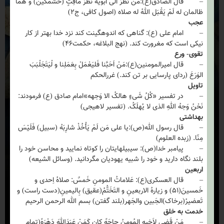
– قال الصادق(ع):مَن نَظَرَ الی اَبَوَیه نَظَرَ ماقِتٍ (خشمگین) و هما
ظالمان له لَمْ یَقْبَل اللهُ له صلاه (اصول کافی، ج۲)
عجب
– امام علی (ع): گناهی که اندوهگینت کند نزد خدا بهتر از کار
نیکی است که مغرورت کند. (نهج البلاغه، حکمت۴۶)
تقوی- ورع
– قال امیرالمومنین(ع):مَنْ اَحَبَّنا فَلیَعْمَلْ بِعَمَلِنا و لْیَتَجَلْبَبَ
الوَرَعَ (ردای پارسایی بر تن کند.) غررالحکم
تاویل
– در تفسیر «کُلُ شَیءٍ هالکُ الا وَجهه»امام صادق (ع) فرمودند:
نَحْنُ وَجهُ اللهِ الذی لا یُهلَکُ. (تفسیر لاهیجی)
بهداشتی
– قال رسول الله(ص):یا علی مَن لَمْ یَأْخُذْ شارِبَهُ (سبیل) فَلَیْسَ
مِنّا. (زبده العلوم)
– پیامبر خدا(ص): سیبیلهایتان را کوتاه نمایید و محاسن خود را
بلند نگاه دارید و خود را شبیه یهودیان مگردانید. (وسائل الشیعه)
اربعین
– قال العسکری(ع): عَلاماتُ المومنِ خَمسٌ: صلاهُ اِحدی و
خَمسینَ(۵۱) و زیارهُ الاربعینِ و التَخَتُّمُ(عقیق) بِالیمینِ(دست راست) و
تَعضیرُ(برخاک)الجَبین والجَهر(بلند گفتن) بسم الله الرحمن الرحیم
خدمت به خلق
– مَنْ قَضی لِاَخیهِ المُومِنُ حاجَهً کان کَمَنْ عَبَدَاللهَ دَهْرَهً(تمام