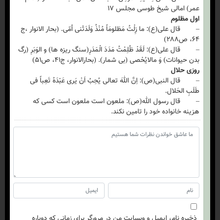
عمر) امالی شیخ طوسی مجلس ۱۷
اول مظلوم
– قال علی(ع): ما زِلْتُ مَظلومَاً مُنْذُ وَلَدَتْنی اُمّی. (بحار الانوار ،‌ج
۶۴، ص۲۸۸)
– قال علی(ع): لَقَدْ ظُلِمْتُ مَدَدَ الْمَدَرِ(سنگ ریزه ها) و الوَبَرِ (رگ
بدن حیوانات) وَ مالایُحْصی (بی شمار). (بحارالانوار، ج۴۱، ص۵۱)
روزی حلال
– قال النبی(ص): اِنَّ اللهَ تعالی یُحِبُ اَنْ یَری عَبْدَهُ تَعِباً فی
طَلَبِ الحَلال.
– قال رسول الله(ص): ملعون است ملعون است کسی که
هزینه خانواده خود را تامین نکند.
ذخیره نام، ایمیل و وبسایت من در مرورگر برای زمانی که دوباره