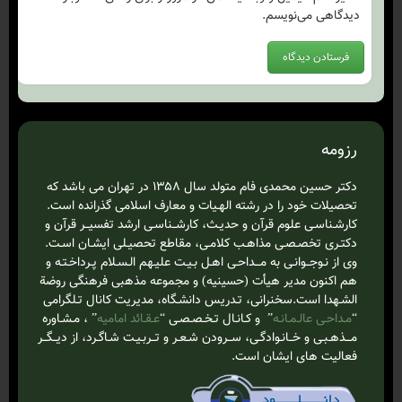
دیدگاهی می‌نویسم.
رزومه
دکتر حسین محمدی فام متولد سال ۱۳۵۸ در تهران می باشد که
تحصیلات خود را در رشته الهـیات و معارف اسلامی گذرانده است.
کارشـناسـی علوم قرآن و حدیـث، کارشــناسـی ارشد تفسیــر قرآن و
دکتـری تخصـصـی مذاهـب کلامـی، مقاطع تحصیـلی ایشـان اسـت.
وی از نـوجــوانـی به مـــداحـی اهـل بـیـت علیـهم الـسـلام‌ پـرداخـتـه و
هم اکنون مدیر هیأت (حسینیه) و مجموعه مذهبی فرهنگی روضة
الشـهدا است.سخنرانی، تـدریس دانشـگاه، مدیریت کانال تـلگرامی
“
مـداحـی عالـمـانـه
” و کـانـال تـخـصـصـی “
عـقـائد امامیه
” ، مـشـاوره
مـــذهـبـی و خــانـوادگـی، ســرودن شـعـر و تــربـیـت شـاگـرد، از دیــگــر
فعالیت های ایشان است.